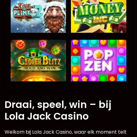
Draai, speel, win – bij
Lola Jack Casino
Welkom bij Lola Jack Casino, waar elk moment telt