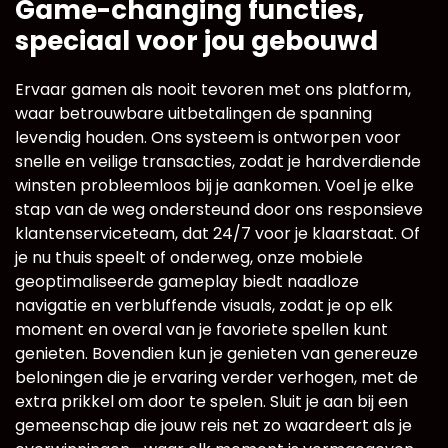
Game-changing functies,
speciaal voor jou gebouwd
Ervaar gamen als nooit tevoren met ons platform,
waar betrouwbare uitbetalingen de spanning
levendig houden. Ons systeem is ontworpen voor
snelle en veilige transacties, zodat je hardverdiende
winsten probleemloos bij je aankomen. Voel je elke
stap van de weg ondersteund door ons responsieve
klantenserviceteam, dat 24/7 voor je klaarstaat. Of
je nu thuis speelt of onderweg, onze mobiele
geoptimaliseerde gameplay biedt naadloze
navigatie en verbluffende visuals, zodat je op elk
moment en overal van je favoriete spellen kunt
genieten. Bovendien kun je genieten van genereuze
beloningen die je ervaring verder verhogen, met de
extra prikkel om door te spelen. Sluit je aan bij een
gemeenschap die jouw reis net zo waardeert als je