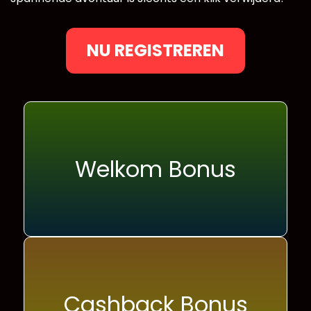
NU REGISTREREN
Welkom Bonus
Cashback Bonus