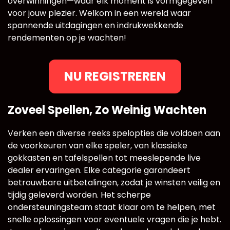
overwinningen—waar elk moment is vormgegeven
voor jouw plezier. Welkom in een wereld waar
spannende uitdagingen en indrukwekkende
rendementen op je wachten!
NU REGISTREREN
Zoveel Spellen, Zo Weinig Wachten
Verken een diverse reeks spelopties die voldoen aan
de voorkeuren van elke speler, van klassieke
gokkasten en tafelspellen tot meeslepende live
dealer ervaringen. Elke categorie garandeert
betrouwbare uitbetalingen, zodat je winsten veilig en
tijdig geleverd worden. Het scherpe
ondersteuningsteam staat klaar om te helpen, met
snelle oplossingen voor eventuele vragen die je hebt.