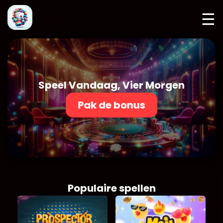
☰
Speel Vandaag, Vier Morgen
Pak de bonus
Populaire spellen