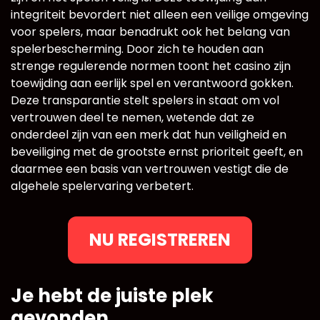
integriteit bevordert niet alleen een veilige omgeving
voor spelers, maar benadrukt ook het belang van
spelerbescherming. Door zich te houden aan
strenge regulerende normen toont het casino zijn
toewijding aan eerlijk spel en verantwoord gokken.
Deze transparantie stelt spelers in staat om vol
vertrouwen deel te nemen, wetende dat ze
onderdeel zijn van een merk dat hun veiligheid en
beveiliging met de grootste ernst prioriteit geeft, en
daarmee een basis van vertrouwen vestigt die de
algehele spelervaring verbetert.
NU REGISTREREN
Je hebt de juiste plek
gevonden